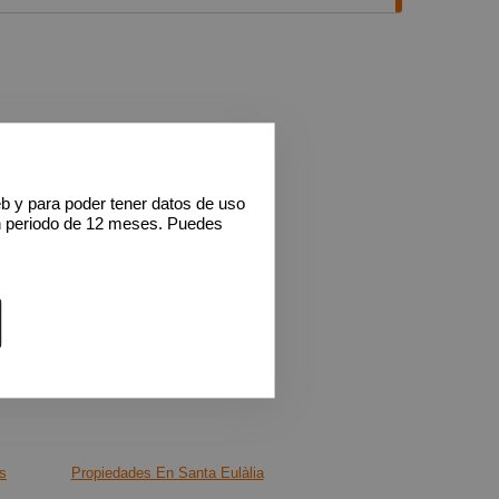
resentamos este luminoso piso en venta de 87
na de las zonas mejor comunicadas de
na.
nda ofrece una excelente distribución: acogedor
r, amplio salón-comedor con gran entrada de luz
 cocina independiente equipada, 3 habitaciones
es (ideales para familias o teletrabajo), 2 baños
eb y para poder tener datos de uso
n periodo de 12 meses. Puedes
s y zona de lavadero.
en una segunda planta con orientación sudeste,
de luz natural durante gran parte del día,
o confort y eficiencia energética.
s características destacan:
omunitaria con piscina
 moderna del año 2006
s
Propiedades En Santa Eulàlia
nsores