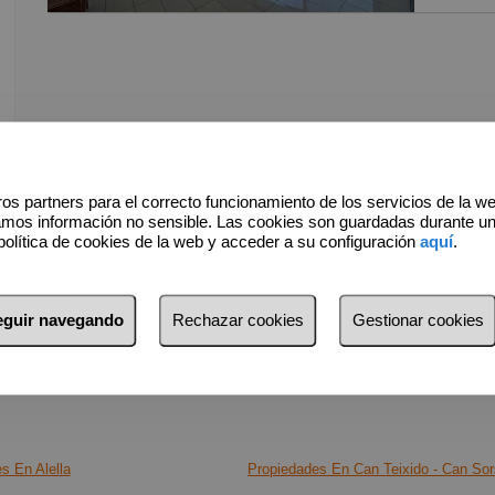
Vía 2, p
m² en u
Barcelo
La vivie
recibido
natural,
exterior
os partners para el correcto funcionamiento de los servicios de la w
amos información no sensible. Las cookies son guardadas durante u
completo
política de cookies de la web y acceder a su configuración
aquí
.
Situado 
disfruta 
seguir navegando
Rechazar cookies
Gestionar cookies
aportand
Entre su
* Zona c
* Finca
s En Alella
Propiedades En Can Teixido - Can Sor
* 2 asce