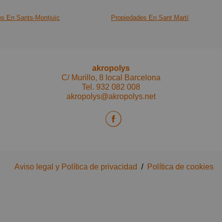
* Sistem
s En Sants-Montjuïc
Propiedades En Sant Martí
* Climat
y calefa
La vivie
conservac
akropolys
C/ Murillo, 8 local Barcelona
Tel.
932 082 008
Parking 
akropolys@akropolys.net
precio),
Ubicació
transpor
vías prin
Comunid
Aviso legal y Política de privacidad
/
Política de cookies
IBI: 166
Ibi Park
Nota: la