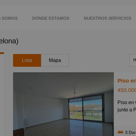
S SOMOS
DÓNDE ESTAMOS
NUESTROS SERVICIOS
elona)
CONTACTO
m
Lista
Mapa
m
Piso en
M
450.00
B
Piso en venta con piscina, parking y excelente ubicación
C
junto a 
P
Ubicado 
G
Barcelon
3 Do