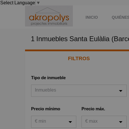
Select Language
▼
INICIO
QUIÉNE
1
Inmuebles
Santa Eulàlia (Barc
QUIERO COMPRAR
FILTROS
Tipo de inmueble
Inmuebles
Inmuebles
Precio mínimo
Precio máx.
Viviendas
€ min
€ max
Garaje