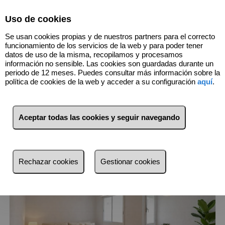
Select Language
▼
Uso de cookies
661378072
Se usan cookies propias y de nuestros partners para el correcto
funcionamiento de los servicios de la web y para poder tener
datos de uso de la misma, recopilamos y procesamos
información no sensible. Las cookies son guardadas durante un
7
Inmuebles
periodo de 12 meses. Puedes consultar más información sobre la
política de cookies de la web y acceder a su configuración
aquí
.
Lista
Mapa
Filtros
Aceptar todas las cookies y seguir navegando
más reciente
más reciente
Rechazar cookies
Gestionar cookies
Menos reciente
Baratos
Caros
Pequeños