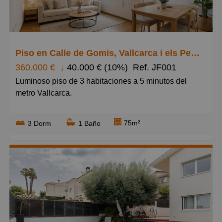
Grandes
Piso en Calle de Gomis, Vallcarca i els Penitents
360.000 €
↓
40.000 € (10%)
Ref. JF001
Luminoso piso de 3 habitaciones a 5 minutos del
metro Vallcarca.
Este piso de 75 m² reúne las características que
75m²
3 Dorm
1 Baño
muchas personas buscan en Barcelona: amplitud,
buena distribución, luz natural y una ubicación que
permite disfrutar de la tranquilidad sin renunciar a
tener todos los servicios a pocos minutos.
Ubicado en una finca cuidada con servicio de portería
y ascensor, la vivienda dispone de tres dormitorios
(dos dobles y uno individual), ideales para familias,